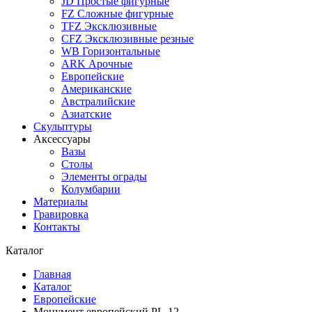
JD Простые фигурные
FZ Сложные фигурные
TFZ Эксклюзивные
CFZ Эксклюзивные резные
WB Горизонтальные
ARK Арочные
Европейские
Американские
Австралийские
Азиатские
Скульптуры
Аксессуары
Вазы
Столы
Элементы ограды
Колумбарии
Материалы
Гравировка
Контакты
Каталог
Главная
Каталог
Европейские
Монумент европейский PL-12