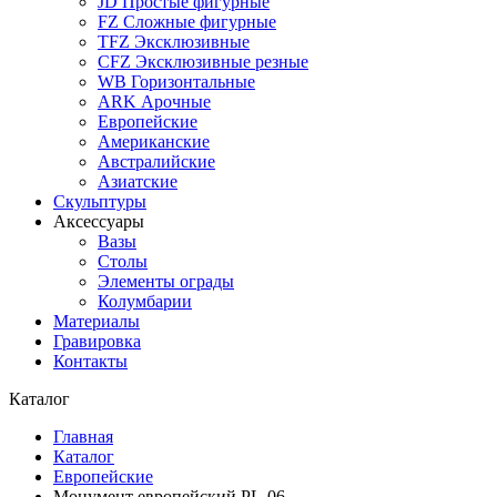
JD Простые фигурные
FZ Сложные фигурные
TFZ Эксклюзивные
CFZ Эксклюзивные резные
WB Горизонтальные
ARK Арочные
Европейские
Американские
Австралийские
Азиатские
Скульптуры
Аксессуары
Вазы
Столы
Элементы ограды
Колумбарии
Материалы
Гравировка
Контакты
Каталог
Главная
Каталог
Европейские
Монумент европейский PL-06