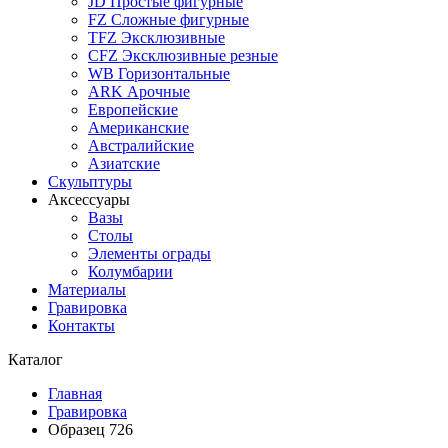
JD Простые фигурные
FZ Сложные фигурные
TFZ Эксклюзивные
CFZ Эксклюзивные резные
WB Горизонтальные
ARK Арочные
Европейские
Американские
Австралийские
Азиатские
Скульптуры
Аксессуары
Вазы
Столы
Элементы ограды
Колумбарии
Материалы
Гравировка
Контакты
Каталог
Главная
Гравировка
Образец 726