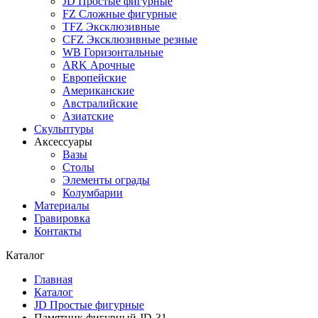
JD Простые фигурные
FZ Сложные фигурные
TFZ Эксклюзивные
CFZ Эксклюзивные резные
WB Горизонтальные
ARK Арочные
Европейские
Американские
Австралийские
Азиатские
Скульптуры
Аксессуары
Вазы
Столы
Элементы ограды
Колумбарии
Материалы
Гравировка
Контакты
Каталог
Главная
Каталог
JD Простые фигурные
Памятник фигурный JD-31