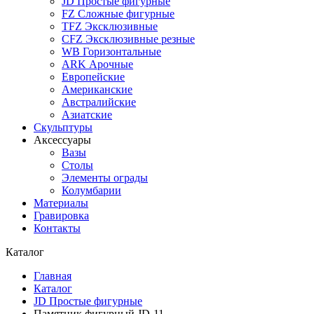
JD Простые фигурные
FZ Сложные фигурные
TFZ Эксклюзивные
CFZ Эксклюзивные резные
WB Горизонтальные
ARK Арочные
Европейские
Американские
Австралийские
Азиатские
Скульптуры
Аксессуары
Вазы
Столы
Элементы ограды
Колумбарии
Материалы
Гравировка
Контакты
Каталог
Главная
Каталог
JD Простые фигурные
Памятник фигурный JD-11