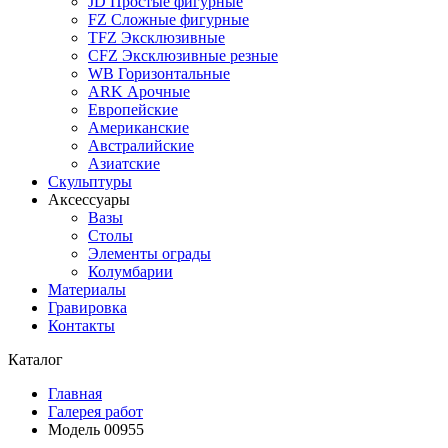
JD Простые фигурные
FZ Сложные фигурные
TFZ Эксклюзивные
CFZ Эксклюзивные резные
WB Горизонтальные
ARK Арочные
Европейские
Американские
Австралийские
Азиатские
Скульптуры
Аксессуары
Вазы
Столы
Элементы ограды
Колумбарии
Материалы
Гравировка
Контакты
Каталог
Главная
Галерея работ
Модель 00955