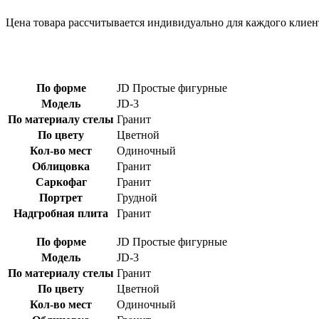
Цена товара рассчитывается индивидуально для каждого клиен
По форме
JD Простые фигурные
Модель
JD-3
По материалу стелы
Гранит
По цвету
Цветной
Кол-во мест
Одиночный
Облицовка
Гранит
Саркофаг
Гранит
Портрет
Грудной
Надгробная плита
Гранит
По форме
JD Простые фигурные
Модель
JD-3
По материалу стелы
Гранит
По цвету
Цветной
Кол-во мест
Одиночный