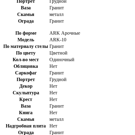
Портрет
Грудной
Ваза
Гранит
Скамья
металл
Ограда
Гранит
По форме
ARK Арочные
Модель
ARK-10
По материалу стелы
Гранит
По цвету
Цветной
Кол-во мест
Одиночный
Облицовка
Нет
Саркофаг
Гранит
Портрет
Грудной
Декор
Нет
Скульптура
Нет
Крест
Нет
Ваза
Гранит
Книга
Нет
Скамья
металл
Надгробная плита
Нет
Ограда
Гранит