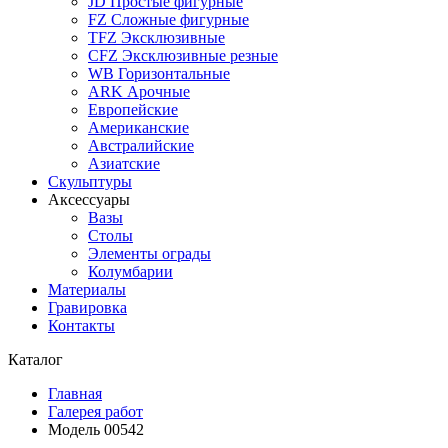
JD Простые фигурные
FZ Сложные фигурные
TFZ Эксклюзивные
CFZ Эксклюзивные резные
WB Горизонтальные
ARK Арочные
Европейские
Американские
Австралийские
Азиатские
Скульптуры
Аксессуары
Вазы
Столы
Элементы ограды
Колумбарии
Материалы
Гравировка
Контакты
Каталог
Главная
Галерея работ
Модель 00542