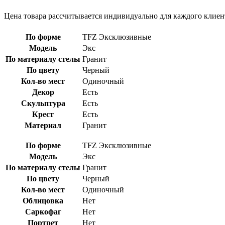
Цена товара рассчитывается индивидуально для каждого клиен
По форме
TFZ Эксклюзивные
Модель
Экс
По материалу стелы
Гранит
По цвету
Черный
Кол-во мест
Одиночный
Декор
Есть
Скульптура
Есть
Крест
Есть
Материал
Гранит
По форме
TFZ Эксклюзивные
Модель
Экс
По материалу стелы
Гранит
По цвету
Черный
Кол-во мест
Одиночный
Облицовка
Нет
Саркофаг
Нет
Портрет
Нет