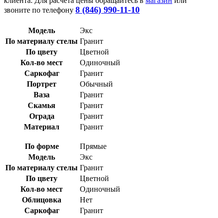
клиента. Для расчета цены обращайтесь в
магазин
или
8 (846) 990-11-10
звоните по телефону
Модель
Экс
По материалу стелы
Гранит
По цвету
Цветной
Кол-во мест
Одиночный
Саркофаг
Гранит
Портрет
Обычный
Ваза
Гранит
Скамья
Гранит
Ограда
Гранит
Материал
Гранит
По форме
Прямые
Модель
Экс
По материалу стелы
Гранит
По цвету
Цветной
Кол-во мест
Одиночный
Облицовка
Нет
Саркофаг
Гранит