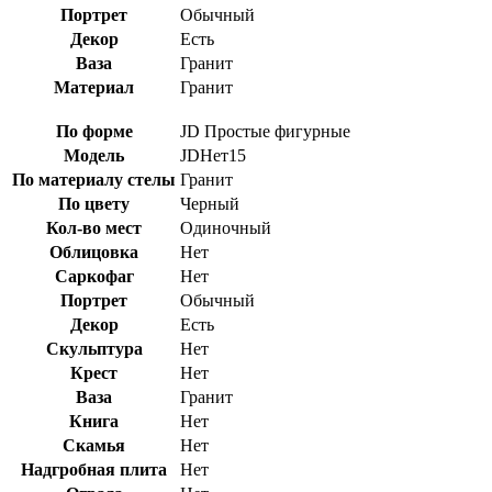
Портрет
Обычный
Декор
Есть
Ваза
Гранит
Материал
Гранит
По форме
JD Простые фигурные
Модель
JDНет15
По материалу стелы
Гранит
По цвету
Черный
Кол-во мест
Одиночный
Облицовка
Нет
Саркофаг
Нет
Портрет
Обычный
Декор
Есть
Скульптура
Нет
Крест
Нет
Ваза
Гранит
Книга
Нет
Скамья
Нет
Надгробная плита
Нет