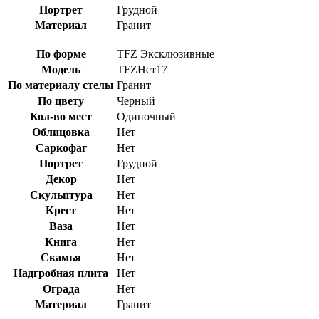
Портрет
Грудной
Материал
Гранит
По форме
TFZ Эксклюзивные
Модель
TFZНет17
По материалу стелы
Гранит
По цвету
Черный
Кол-во мест
Одиночный
Облицовка
Нет
Саркофаг
Нет
Портрет
Грудной
Декор
Нет
Скульптура
Нет
Крест
Нет
Ваза
Нет
Книга
Нет
Скамья
Нет
Надгробная плита
Нет
Ограда
Нет
Материал
Гранит