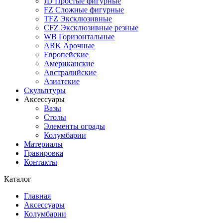
JD Простые фигурные
FZ Сложные фигурные
TFZ Эксклюзивные
CFZ Эксклюзивные резные
WB Горизонтальные
ARK Арочные
Европейские
Американские
Австралийские
Азиатские
Скульптуры
Аксессуары
Вазы
Столы
Элементы ограды
Колумбарии
Материалы
Гравировка
Контакты
Каталог
Главная
Аксессуары
Колумбарии