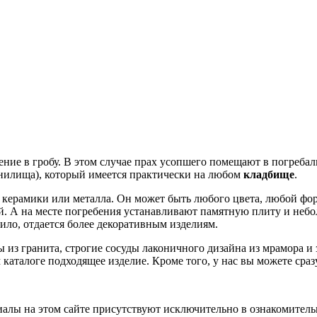
ение в гробу. В этом случае прах усопшего помещают в погреба
нилища), который имеется практически на любом
кладбище
.
, керамики или металла. Он может быть любого цвета, любой фор
. А на месте погребения устанавливают памятную плиту и неб
вило, отдается более декоративным изделиям.
 из гранита, строгие сосуды лаконичного дизайна из мрамора и
м каталоге подходящее изделие. Кроме того, у нас вы можете сразу
лы на этом сайте присутствуют исключительно в ознакомительн