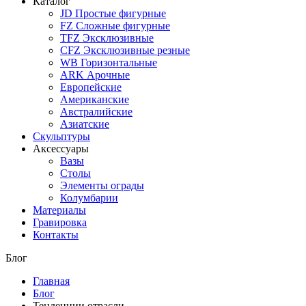
Каталог
JD Простые фигурные
FZ Сложные фигурные
TFZ Эксклюзивные
CFZ Эксклюзивные резные
WB Горизонтальные
ARK Арочные
Европейские
Американские
Австралийские
Азиатские
Скульптуры
Аксессуары
Вазы
Столы
Элементы ограды
Колумбарии
Материалы
Гравировка
Контакты
Блог
Главная
Блог
Тенденции отрасли